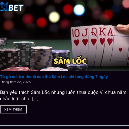
Từ gà mờ trở thành cao thủ Sâm Lốc chỉ tỏng đúng 7 ngày
Tháng năm 22, 2025
Bạn yêu thích Sâm Lốc nhưng luôn thua cuộc vì chưa nắm
chắc luật chơi [...]
XEM THÊM