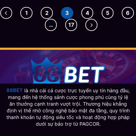
1
2
3
4
5
6
…
17
88BET
là nhà cái cá cược trực tuyến uy tín hàng đầu,
mang đến hệ thống sảnh cược phong phú cùng tỷ lệ
ăn thưởng cạnh tranh vượt trội. Thương hiệu khẳng
định vị thế nhờ công nghệ bảo mật đa tầng, quy trình
thanh khoản tự động siêu tốc và hoạt động hợp pháp
dưới sự bảo trợ từ PAGCOR.