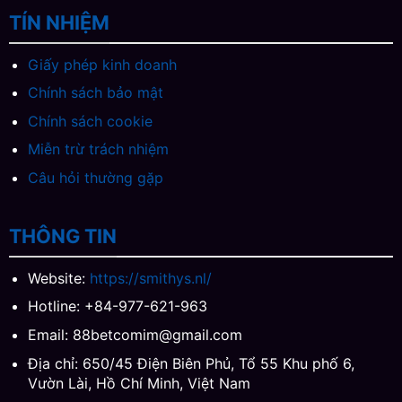
TÍN NHIỆM
Giấy phép kinh doanh
Chính sách bảo mật
Chính sách cookie
Miễn trừ trách nhiệm
Câu hỏi thường gặp
THÔNG TIN
Website:
https://smithys.nl/
Hotline: +84-977-621-963
Email:
88betcomim@gmail.com
Địa chỉ: 650/45 Điện Biên Phủ, Tổ 55 Khu phố 6,
Vườn Lài, Hồ Chí Minh, Việt Nam