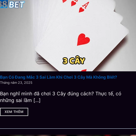
Bạn Có Đang Mắc 3 Sai Lầm Khi Chơi 3 Cây Mà Không BIết?
Tháng năm 23, 2025
Bạn nghĩ mình đã chơi 3 Cây đúng cách? Thực tế, có
những sai lầm [...]
XEM THÊM