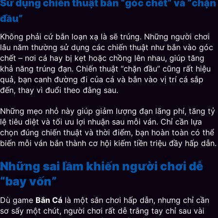
Sử dụng chiến thuật bắn “góc chết” và “chặn
đầu”
Không phải cứ bắn loạn xạ là sẽ trúng. Những người chơi
lâu năm thường sử dụng các chiến thuật như bắn vào góc
chết – nơi cá hay bị kẹt hoặc chồng lên nhau, giúp tăng
khả năng trúng đạn. Chiến thuật “chặn đầu” cũng rất hiệu
quả, bạn canh đường đi của cá và bắn vào vị trí cá sắp
đến, thay vì đuổi theo đằng sau.
Những mẹo nhỏ này giúp giảm lượng đạn lãng phí, tăng tỷ
lệ tiêu diệt và tối ưu lợi nhuận sau mỗi ván. Chỉ cần lựa
chọn đúng chiến thuật và thời điểm, bạn hoàn toàn có thể
biến mỗi ván bắn thành cơ hội kiếm tiền triệu đầy hấp dẫn.
Những sai lầm khiến người chơi dễ
“bay vốn”
Dù game
Bắn Cá
là một sân chơi hấp dẫn, nhưng chỉ cần
sơ sẩy một chút, người chơi rất dễ trắng tay chỉ sau vài