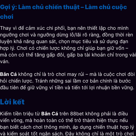
Gợi ý: Làm chủ chiến thuật – Làm chủ cuộc
chơi
Thay vì để cảm xúc chi phối, bạn nên thiết lập cho mình
ngưỡng chơi và ngưỡng dừng lỗ/lãi rõ ràng, đồng thời rèn
luyện khả năng quan sát, chọn mục tiêu và sử dụng đạn
hợp lý. Chơi có chiến lược không chỉ giúp bạn giữ vốn –
mà còn có thể tăng gấp đôi, gấp ba tài khoản chỉ trong vài
ván.
Bắn Cá
không chỉ là trò chơi may rủi – mà là cuộc chơi đòi
hỏi chiến lược. Tránh những sai lầm cơ bản chính là bước
đầu tiên để giữ vững ví tiền và tiến tới lợi nhuận bền vững.
Lời kết
Kiếm tiền triệu từ
Bắn Cá
trên 88bet không phải là điều
viển vông, mà hoàn toàn có thể trở thành hiện thực nếu
bạn biết cách chơi thông minh, áp dụng chiến thuật hợp lý
và kiểm soát tốt ngân sách. Đây không chỉ là một trò chơi