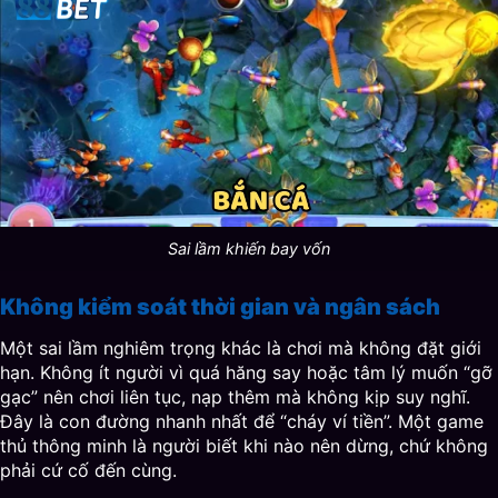
Sai lầm khiến bay vốn
Không kiểm soát thời gian và ngân sách
Một sai lầm nghiêm trọng khác là chơi mà không đặt giới
hạn. Không ít người vì quá hăng say hoặc tâm lý muốn “gỡ
gạc” nên chơi liên tục, nạp thêm mà không kịp suy nghĩ.
Đây là con đường nhanh nhất để “cháy ví tiền”. Một game
thủ thông minh là người biết khi nào nên dừng, chứ không
phải cứ cố đến cùng.