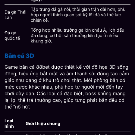
Tập trung đá gà nòi, thời gian trận dài hơn, phù
Đá gà Thái
hợp người thích quan sát kỹ lối đá và thể lực
Lan
chiến kê.
Tổng hợp nhiều trường gà lớn châu Á, lịch đấu
Đá gà
đa dạng, cơ hội săn thưởng liên tục ở nhiều
quốc tế
khung giờ.
Bắn cá 3D
Game bắn cá 88bet được thiết kế với đồ họa 3D sống
động, hiệu ứng bắt mắt và âm thanh sôi động tạo cảm
giác như đang ở khu trò chơi thật. Mỗi phòng bắn có
mức cược khác nhau, phù hợp từ người mới đến tay
chơi dày dạn. Các loại cá đặc biệt, boss khủng mang
lại lợi thế trả thưởng cao, giúp từng phát bắn đều có
thể “nổ hũ”.
Loại
Giới thiệu chung
hình