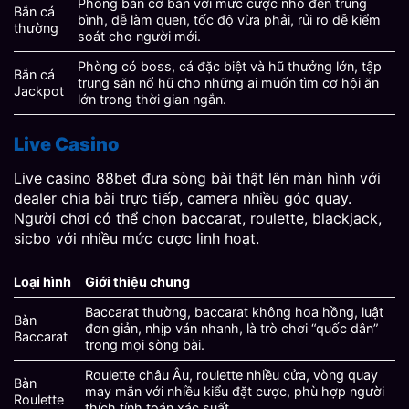
Phòng bắn cơ bản với mức cược nhỏ đến trung
Bắn cá
bình, dễ làm quen, tốc độ vừa phải, rủi ro dễ kiểm
thường
soát cho người mới.
Phòng có boss, cá đặc biệt và hũ thưởng lớn, tập
Bắn cá
trung săn nổ hũ cho những ai muốn tìm cơ hội ăn
Jackpot
lớn trong thời gian ngắn.
Live Casino
Live casino 88bet đưa sòng bài thật lên màn hình với
dealer chia bài trực tiếp, camera nhiều góc quay.
Người chơi có thể chọn baccarat, roulette, blackjack,
sicbo với nhiều mức cược linh hoạt.
Loại hình
Giới thiệu chung
Baccarat thường, baccarat không hoa hồng, luật
Bàn
đơn giản, nhịp ván nhanh, là trò chơi “quốc dân”
Baccarat
trong mọi sòng bài.
Roulette châu Âu, roulette nhiều cửa, vòng quay
Bàn
may mắn với nhiều kiểu đặt cược, phù hợp người
Roulette
thích tính toán xác suất.