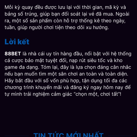
Mỗi kỳ quay đều được lưu lại với thời gian, mã kỳ và
bảng số trúng, giúp bạn đối soát lại vé đã mua. Ngoài
ra, một số sản phẩm còn hỗ trợ thống kê theo ngày,
tuần, giúp người chơi tiện theo dõi xu hướng.
Lời kết
88BET
là nhà cái uy tín hàng đầu, nổi bật với hệ thống
cá cược bảo mật tuyệt đối, nạp rút siêu tốc và kho
game đa dạng. Tóm lại, đây là lựa chọn đáng cân nhắc
nếu bạn muốn tìm một sân chơi an toàn và toàn diện.
Hãy bắt đầu với số vốn phù hợp, tận dụng tối đa các
chương trình khuyến mãi và đăng ký ngay hôm nay để
tự mình trải nghiệm cảm giác “chọn một, chơi tất”!
TIN TỨC MỚI NHẤT