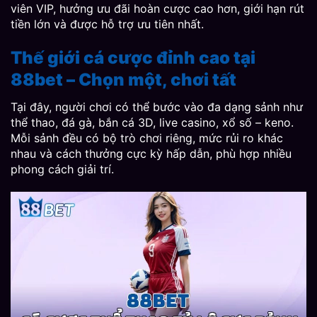
viên VIP, hưởng ưu đãi hoàn cược cao hơn, giới hạn rút
tiền lớn và được hỗ trợ ưu tiên nhất.
Thế giới cá cược đỉnh cao tại
88bet – Chọn một, chơi tất
Tại đây, người chơi có thể bước vào đa dạng sảnh như
thể thao, đá gà, bắn cá 3D, live casino, xổ số – keno.
Mỗi sảnh đều có bộ trò chơi riêng, mức rủi ro khác
nhau và cách thưởng cực kỳ hấp dẫn, phù hợp nhiều
phong cách giải trí.