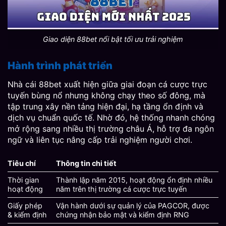
Giao diện 88bet nổi bật tối ưu trải nghiệm
Hành trình phát triển
Nhà cái 88bet xuất hiện giữa giai đoạn cá cược trực
tuyến bùng nổ nhưng không chạy theo số đông, mà
tập trung xây nền tảng hiện đại, hạ tầng ổn định và
dịch vụ chuẩn quốc tế. Nhờ đó, hệ thống nhanh chóng
mở rộng sang nhiều thị trường châu Á, hỗ trợ đa ngôn
ngữ và liên tục nâng cấp trải nghiệm người chơi.
Tiêu chí
Thông tin chi tiết
Thời gian
Thành lập năm 2015, hoạt động ổn định nhiều
hoạt động
năm trên thị trường cá cược trực tuyến
Giấy phép
Vận hành dưới sự quản lý của PAGCOR, được
& kiểm định
chứng nhận bảo mật và kiểm định RNG