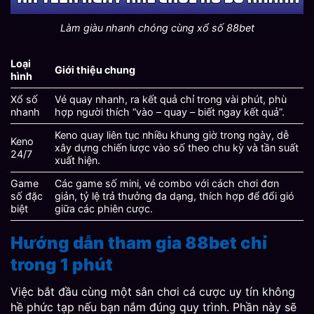
Làm giàu nhanh chóng cùng xổ số 88bet
Loại
Giới thiệu chung
hình
Xổ số
Vé quay nhanh, ra kết quả chỉ trong vài phút, phù
nhanh
hợp người thích “vào – quay – biết ngay kết quả”.
Keno quay liên tục nhiều khung giờ trong ngày, dễ
Keno
xây dựng chiến lược vào số theo chu kỳ và tần suất
24/7
xuất hiện.
Game
Các game số mini, vé combo với cách chơi đơn
số đặc
giản, tỷ lệ trả thưởng đa dạng, thích hợp để đổi gió
biệt
giữa các phiên cược.
Hướng dẫn tham gia 88bet chỉ
trong 1 phút
Việc bắt đầu cùng một sân chơi cá cược uy tín không
hề phức tạp nếu bạn nắm đúng quy trình. Phần này sẽ