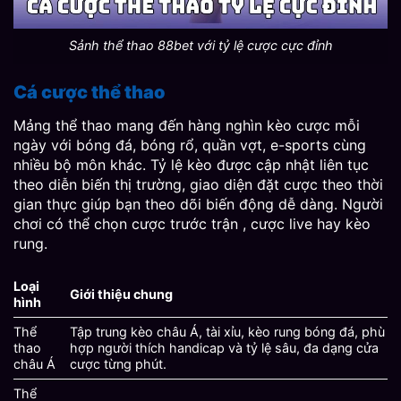
Sảnh thể thao 88bet với tỷ lệ cược cực đỉnh
Cá cược thể thao
Mảng thể thao mang đến hàng nghìn kèo cược mỗi
ngày với bóng đá, bóng rổ, quần vợt, e-sports cùng
nhiều bộ môn khác. Tỷ lệ kèo được cập nhật liên tục
theo diễn biến thị trường, giao diện đặt cược theo thời
gian thực giúp bạn theo dõi biến động dễ dàng. Người
chơi có thể chọn cược trước trận , cược live hay kèo
rung.
Loại
Giới thiệu chung
hình
Thể
Tập trung kèo châu Á, tài xỉu, kèo rung bóng đá, phù
thao
hợp người thích handicap và tỷ lệ sâu, đa dạng cửa
châu Á
cược từng phút.
Thể