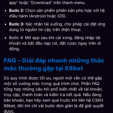
app” hoặc “Download” trên thanh menu.
Bước 2:
Chọn sản phẩm phiên bản phù hợp với hệ
điều hành (Android hoặc iOS).
Bước 3:
Xác nhận tải xuống, cho phép cài đặt ứng
dụng từ nguồn tin cậy trên điện thoại.
Bước 4: Mở app sau khi cài xong, đăng nhập tài
khoản và bắt đầu nạp rút, đặt cược ngay trên di
động.
FAQ – Giải đáp nhanh những thắc
mắc thường gặp tại 88bet
Dù quy trình được tối ưu, người mới vẫn có thể gặp
một số vướng mắc trong quá trình chơi. Phần FAQ
tổng hợp những câu hỏi phổ biến nhất về tài khoản,
truy cập, thanh toán và kiểm tra kết quả. Nếu đang
băn khoăn, bạn hãy xem qua trước khi liên hệ CSKH
88bet, đôi khi chỉ vài bước đơn giản là đã giải quyết
được.