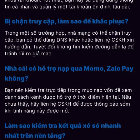
tin cá nhân và quản lý một tài khoản ổn định, lâu dài.
Bị chặn truy cập, làm sao để khắc phục?
Trong một số trường hợp, nhà mạng có thể chặn truy
cập, bạn có thể dùng DNS khác hoặc liên hệ CSKH xin
hướng dẫn. Tuyệt đối không tìm kiếm đường dẫn lạ để
tránh rủi ro giả mạo.
Nhà cái có hỗ trợ nạp qua Momo, Zalo Pay
không?
Bạn nên kiểm tra trực tiếp trong mục nạp vốn để xem
danh sách kênh được hỗ trợ ở thời điểm hiện tại. Nếu
chưa thấy, hãy liên hệ CSKH để được thông báo sớm
khi tính năng này được mở.
Làm sao kiểm tra kết quả xổ số nhanh
nhất trên nền tảng?