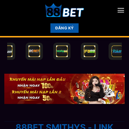
Chuyển
đến
nội
dung
ĐĂNG KÝ
88BET SMITHYS - LINK