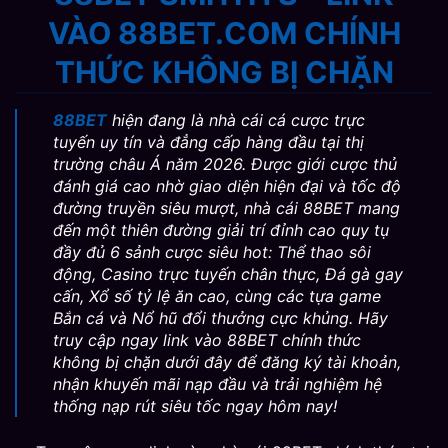
VÀO 88BET.COM CHÍNH
THỨC KHÔNG BỊ CHẶN
88BET
hiện đang là nhà cái cá cược trực
tuyến uy tín và đẳng cấp hàng đầu tại thị
trường châu Á năm 2026. Được giới cược thủ
đánh giá cao nhờ giao diện hiện đại và tốc độ
đường truyền siêu mượt, nhà cái 88BET mang
đến một thiên đường giải trí đỉnh cao quy tụ
đầy đủ 6 sảnh cược siêu hot: Thể thao sôi
động, Casino trực tuyến chân thực, Đá gà gay
cấn, Xổ số tỷ lệ ăn cao, cùng các tựa game
Bắn cá và Nổ hũ đổi thưởng cực khủng. Hãy
truy cập ngay link vào 88BET chính thức
không bị chặn dưới đây để đăng ký tài khoản,
nhận khuyến mãi nạp đầu và trải nghiệm hệ
thống nạp rút siêu tốc ngay hôm nay!