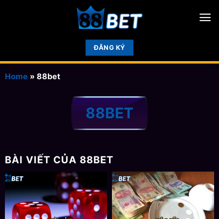
Chuyển
đến
nội
dung
ĐĂNG KÝ
Home
»
88bet
88BET
BÀI VIẾT CỦA 88BET