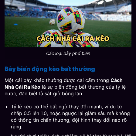
Các loại bẫy phổ biến
Bẫy biến động kèo bất thường
Một cái bẫy khác thường được cài cấm trong
Cách
Nhà Cái Ra Kèo
là sự biến động bất thường của tỷ lệ
cược, đặc biệt là sát giờ bóng lăn.
Tỷ lệ kèo có thể bất ngờ thay đổi mạnh, ví dụ từ
chấp 0.5 lên 1.0, hoặc ngược lại giảm sâu mà không
có thông tin chấn thương, đội hình thay đổi nào rõ
ràng.