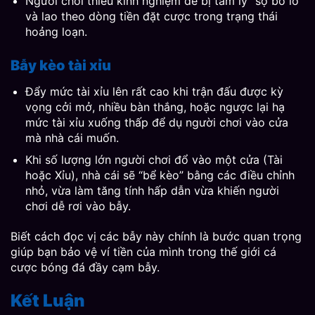
Người chơi thiếu kinh nghiệm dễ bị tâm lý “sợ bỏ lỡ”
và lao theo dòng tiền đặt cược trong trạng thái
hoảng loạn.
Bẫy kèo tài xỉu
Đẩy mức tài xỉu lên rất cao khi trận đấu được kỳ
vọng cởi mở, nhiều bàn thắng, hoặc ngược lại hạ
mức tài xỉu xuống thấp để dụ người chơi vào cửa
mà nhà cái muốn.
Khi số lượng lớn người chơi đổ vào một cửa (Tài
hoặc Xỉu), nhà cái sẽ “bể kèo” bằng các điều chỉnh
nhỏ, vừa làm tăng tính hấp dẫn vừa khiến người
chơi dễ rơi vào bẫy.
Biết cách đọc vị các bẫy này chính là bước quan trọng
giúp bạn bảo vệ ví tiền của mình trong thế giới cá
cược bóng đá đầy cạm bẫy.
Kết Luận