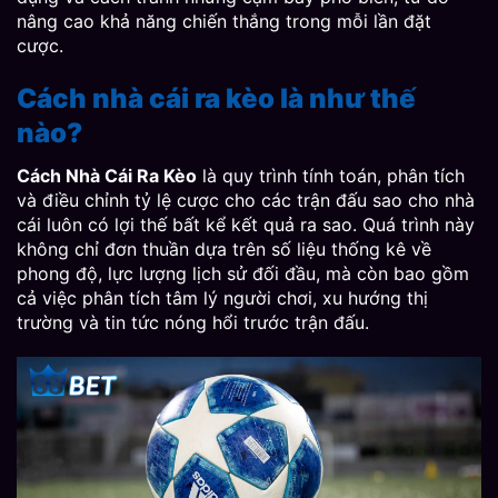
nâng cao khả năng chiến thắng trong mỗi lần đặt
cược.
Cách nhà cái ra kèo là như thế
nào?
Cách Nhà Cái Ra Kèo
là quy trình tính toán, phân tích
và điều chỉnh tỷ lệ cược cho các trận đấu sao cho nhà
cái luôn có lợi thế bất kể kết quả ra sao. Quá trình này
không chỉ đơn thuần dựa trên số liệu thống kê về
phong độ, lực lượng lịch sử đối đầu, mà còn bao gồm
cả việc phân tích tâm lý người chơi, xu hướng thị
trường và tin tức nóng hổi trước trận đấu.