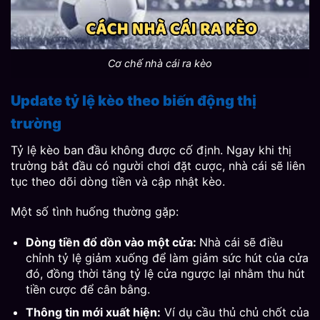
Cơ chế nhà cái ra kèo
Update tỷ lệ kèo theo biến động thị
trường
Tỷ lệ kèo ban đầu không được cố định. Ngay khi thị
trường bắt đầu có người chơi đặt cược, nhà cái sẽ liên
tục theo dõi dòng tiền và cập nhật kèo.
Một số tình huống thường gặp:
Dòng tiền đổ dồn vào một cửa:
Nhà cái sẽ điều
chỉnh tỷ lệ giảm xuống để làm giảm sức hút của cửa
đó, đồng thời tăng tỷ lệ cửa ngược lại nhằm thu hút
tiền cược để cân bằng.
Thông tin mới xuất hiện:
Ví dụ cầu thủ chủ chốt của