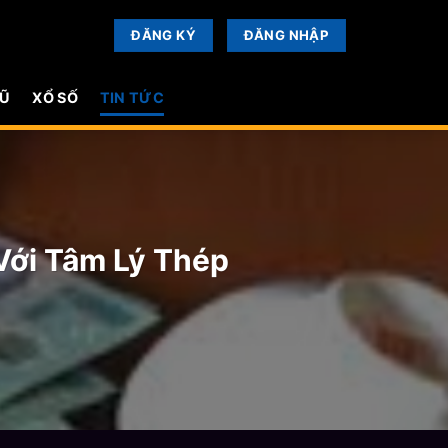
ĐĂNG KÝ
ĐĂNG NHẬP
Ũ
XỔ SỐ
TIN TỨC
Với Tâm Lý Thép