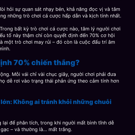
đòi hỏi sự quan sát nhạy bén, khả năng đọc vị và tâm
ong những trò chơi cá cược hấp dẫn và kịch tính nhất.
Trong bất kỳ trò chơi cá cược nào, tâm lý người chơi
yếu tố này thậm chí còn quyết định đến 70% cơ hội
 một trò chơi may rủi – đó còn là cuộc đấu trí âm
mình.
 định 70% chiến thắng?
ng. Mỗi vái chỉ vài chục giây, người chơi phải đưa
, họ dễ rơi vào trạng thái phản ứng theo cảm tính hơn
c lớn: Không ai tránh khỏi những chuỗi
lại để phân tích, trong khi người mất bình tĩnh dễ
ỡ gạc – và thường là… mất trắng.