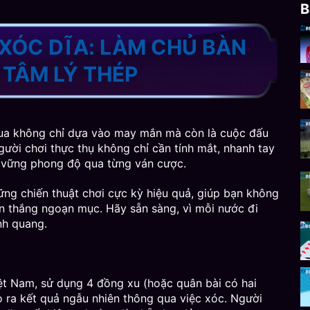
B
 XÓC DĨA: LÀM CHỦ BÀN
 TÂM LÝ THÉP
hua không chỉ dựa vào may mắn mà còn là cuộc đấu
người chơi thực thụ không chỉ cần tính mắt, nhanh tay
ữ vững phong độ qua từng ván cược.
ững chiến thuật chơi
cực kỳ hiệu quả, giúp bạn không
ến thắng ngoạn mục. Hãy sẵn sàng, vì mỗi nước đi
nh quang.
iệt Nam, sử dụng 4 đồng xu (hoặc quân bài có hai
 ra kết quả ngẫu nhiên thông qua việc xóc. Người