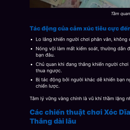
Tầm quan 
Tác động của cảm xúc tiêu cực đến
Lo lắng khiến người chơi phân vân, không d
Nóng vội làm mất kiểm soát, thường dẫn đ
bạn đâu.
Chủ quan khi đang thắng khiến người chơi 
thua ngược.
Bị tác động bởi người khác dễ khiến bạn n
chiến lược.
Tâm lý vững vàng chính là vũ khí thầm lặng 
Các chiến thuật chơi Xóc Dĩa
Thắng dài lâu