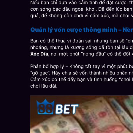
Nếu bạn chỉ dựa vào cảm tính để đặt cược, t
cơn sóng bạc đầu ngoài khơi. Đã đến lúc bạn 
quả, để không còn chơi vì cảm xúc, mà chơi vì
Quản lý vốn cược thông minh – Nề
Bạn có thể thua vì đoán sai, nhưng bạn sẽ “c
nhoáng, nhưng là xương sống đã tồn tại lâu d
Xóc Dĩa
, nơi một phút “nóng đầu” có thể đốt 
Phân bố hợp lý – Không tất tay vì một phút 
“gỡ gạc”. Hãy chia sẻ vốn thành nhiều phần 
Cảm xúc có thể đẩy bạn và tình huống “chơi lớ
chơi lâu dài.