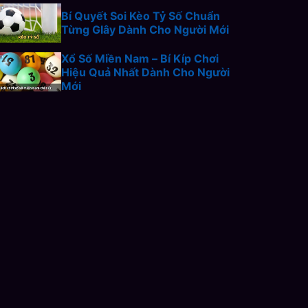
Bí Quyết Soi Kèo Tỷ Số Chuẩn
Từng GIây Dành Cho Người Mới
Xổ Số Miền Nam – Bí Kíp Chơi
Hiệu Quả Nhất Dành Cho Người
Mới