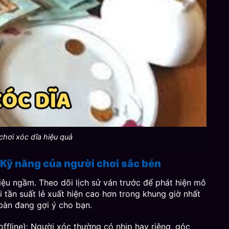
chơi xóc dĩa hiệu quả
 Kỹ năng của người chơi sắc bén
iệu ngầm. Theo dõi lịch sử ván trước để phát hiện mô
i tần suất lẻ xuất hiện cao hơn trong khung giờ nhất
bàn đang gợi ý cho bạn.
offline): Người xóc thường có nhịp hay riêng, góc