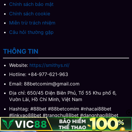
Chính sách bảo mật
Chính sách cookie
Miễn trừ trách nhiệm
Câu hỏi thường gặp
THÔNG TIN
Website:
https://smithys.nl/
Hotline: +84-977-621-963
Email:
88betcomim@gmail.com
Địa chỉ: 650/45 Điện Biên Phủ, Tổ 55 Khu phố 6,
Vườn Lài, Hồ Chí Minh, Việt Nam
Hashtag:
#88bet #88betcomim #nhacai88bet
#linkvao88bet #trangchu88bet #dangnhap88bet