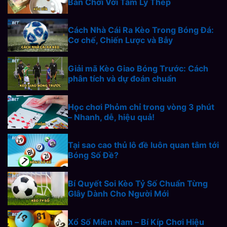
Bàn Chơi Với Tâm Lý Thép
Cách Nhà Cái Ra Kèo Trong Bóng Đá:
Cơ chế, Chiến Lược và Bẫy
Giải mã Kèo Giao Bóng Trước: Cách
phân tích và dự đoán chuẩn
Học chơi Phỏm chỉ trong vòng 3 phút
– Nhanh, dễ, hiệu quả!
Tại sao cao thủ lô đề luôn quan tâm tới
Bóng Số Đề?
Bí Quyết Soi Kèo Tỷ Số Chuẩn Từng
GIây Dành Cho Người Mới
Xổ Số Miền Nam – Bí Kíp Chơi Hiệu