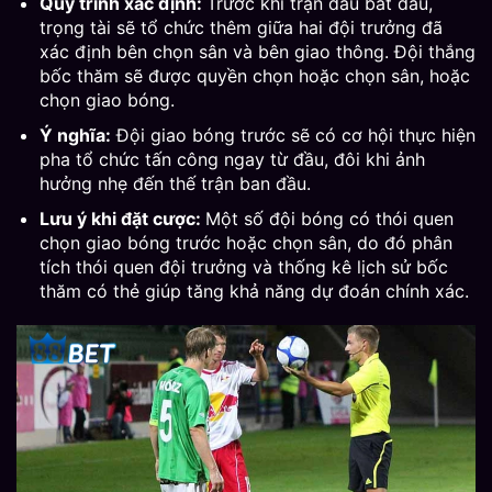
Quy trình xác định:
Trước khi trận đấu bắt đầu,
trọng tài sẽ tổ chức thêm giữa hai đội trưởng đã
xác định bên chọn sân và bên giao thông. Đội thắng
bốc thăm sẽ được quyền chọn hoặc chọn sân, hoặc
chọn giao bóng.
Ý nghĩa:
Đội giao bóng trước sẽ có cơ hội thực hiện
pha tổ chức tấn công ngay từ đầu, đôi khi ảnh
hưởng nhẹ đến thế trận ban đầu.
Lưu ý khi đặt cược:
Một số đội bóng có thói quen
chọn giao bóng trước hoặc chọn sân, do đó phân
tích thói quen đội trưởng và thống kê lịch sử bốc
thăm có thẻ giúp tăng khả năng dự đoán chính xác.