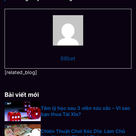
88bet
[related_blog]
Bài viết mới
Tâm lý học sau 3 viên xúc xắc – Vì sao
bạn thua Tài Xỉu?
Chiến Thuật Chơi Xóc Dĩa: Làm Chủ