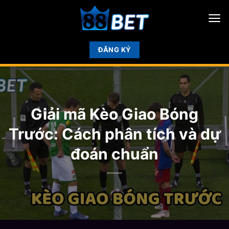
Chuyển
đến
nội
dung
ĐĂNG KÝ
Giải mã Kèo Giao Bóng
Trước: Cách phân tích và dự
đoán chuẩn