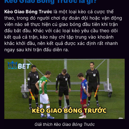
Kèo Giao Bóng Trước là gì?
Kèo Giao Bóng Trước
là một loại kèo cá cược thể
thao, trong đó người chơi dự đoán đội hoặc vận động
viên nào sẽ thực hiện cú giao bóng đầu tiên khi trận
đấu bắt đầu. Khác với các loại kèo yêu cầu theo dõi
kết quả cả trận, kèo này chỉ tập trung vào khoảnh
khắc khởi đầu, nên kết quả được xác định rất nhanh
ngay sau khi trận đấu diễn ra.
Giải thích Kèo Giao Bóng Trước