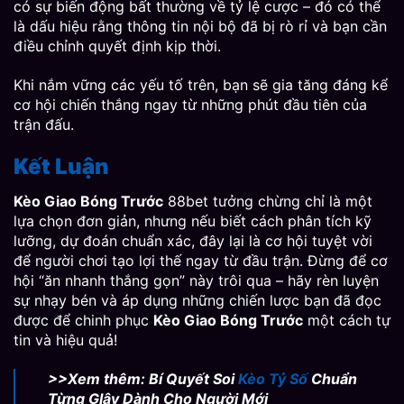
có sự biến động bất thường về tỷ lệ cược – đó có thể
là dấu hiệu rằng thông tin nội bộ đã bị rò rỉ và bạn cần
điều chỉnh quyết định kịp thời.
Khi nắm vững các yếu tố trên, bạn sẽ gia tăng đáng kể
cơ hội chiến thắng ngay từ những phút đầu tiên của
trận đấu.
Kết Luận
Kèo Giao Bóng Trước
88bet tưởng chừng chỉ là một
lựa chọn đơn giản, nhưng nếu biết cách phân tích kỹ
lưỡng, dự đoán chuẩn xác, đây lại là cơ hội tuyệt vời
để người chơi tạo lợi thế ngay từ đầu trận. Đừng để cơ
hội “ăn nhanh thắng gọn” này trôi qua – hãy rèn luyện
sự nhạy bén và áp dụng những chiến lược bạn đã đọc
được để chinh phục
Kèo Giao Bóng Trước
một cách tự
tin và hiệu quả!
>>Xem thêm: Bí Quyết Soi
Kèo Tỷ Số
Chuẩn
Từng GIây Dành Cho Người Mới