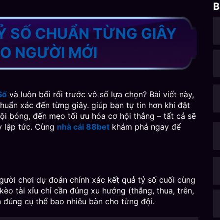
B
TỶ SỐ CHUẨN TỪNG GIÂY
O NGƯỜI MỚI
Số
và luôn bối rối trước vô số lựa chọn? Bài viết này,
huẩn xác đến từng giây. giúp bạn tự tin hơn khi đặt
i bóng, đến mẹo tối ưu hóa cơ hội thắng – tất cả sẽ
ay lập tức. Cùng
nhà cái 88bet
khám phá ngay để
gười chơi dự đoán chính xác kết quả tỷ số cuối cùng
kèo tài xỉu chỉ cần đúng xu hướng (thắng, thua, trên,
n đúng cụ thể bao nhiêu bàn cho từng đội.