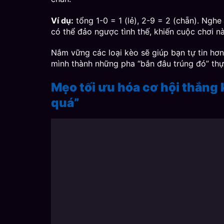
Ví dụ:
tổng 1-0 = 1 (lẻ), 2-9 = 2 (chẵn). Nghe
có thể đảo ngược tình thế, khiến cuộc chơi n
Nắm vững các loại kèo sẽ giúp bạn tự tin hơn
mình thành những pha “bắn đâu trúng đó” thự
Mẹo tối ưu hóa cơ hội thắng 
quá”