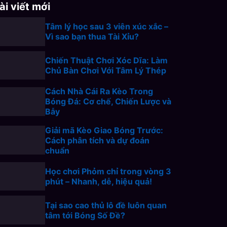
ài viết mới
Tâm lý học sau 3 viên xúc xắc –
Vì sao bạn thua Tài Xỉu?
Chiến Thuật Chơi Xóc Dĩa: Làm
Chủ Bàn Chơi Với Tâm Lý Thép
Cách Nhà Cái Ra Kèo Trong
Bóng Đá: Cơ chế, Chiến Lược và
Bẫy
Giải mã Kèo Giao Bóng Trước:
Cách phân tích và dự đoán
chuẩn
Học chơi Phỏm chỉ trong vòng 3
phút – Nhanh, dễ, hiệu quả!
Tại sao cao thủ lô đề luôn quan
tâm tới Bóng Số Đề?