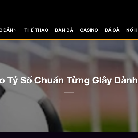
G DẪN
THỂ THAO
BẮN CÁ
CASINO
ĐÁ GÀ
NỔ H
èo Tỷ Số Chuẩn Từng GIây Dàn