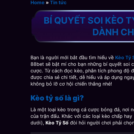
Home
»
Tin tức
BÍ QUYẾT SOI KÈO 
DÀNH CH
Bạn là người mới bắt đầu tìm hiểu về
Kèo Tỷ 
88bet sẽ bật mí cho bạn những bí quyết soi
c
cược. Từ cách đọc kèo, phân tích phong độ độ
được chia sẻ chi tiết, dễ hiểu và áp dụng ng
không bỏ lỡ cơ hội chiến thắng nhé!
Kèo tỷ số là gì?
Là một loại kèo trong cá cược bóng đá, nơi n
của trận đấu. Khác với các loại kèo chấp hay 
dưới),
Kèo Tỷ Số
đòi hỏi người chơi phải chọ