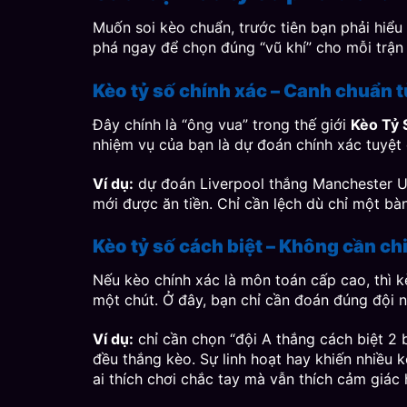
Muốn soi kèo chuẩn, trước tiên bạn phải hiể
phá ngay để chọn đúng “vũ khí” cho mỗi trận
Kèo tỷ số chính xác – Canh chuẩn 
Đây chính là “ông vua” trong thế giới
Kèo Tỷ 
nhiệm vụ của bạn là dự đoán chính xác tuyệt 
Ví dụ:
dự đoán Liverpool thắng Manchester Uni
mới được ăn tiền. Chỉ cần lệch dù chỉ một bàn
Kèo tỷ số cách biệt – Không cần chi
Nếu kèo chính xác là môn toán cấp cao, thì k
một chút. Ở đây, bạn chỉ cần đoán đúng đội 
Ví dụ:
chỉ cần chọn “đội A thắng cách biệt 2 b
đều thắng kèo. Sự linh hoạt hay khiến nhiều 
ai thích chơi chắc tay mà vẫn thích cảm giác 