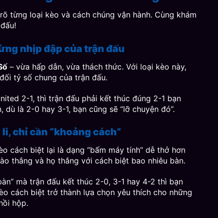
u rõ từng loại kèo và cách chúng vận hành. Cùng khám
 đấu!
từng nhịp đập của trận đấu
Số
– vừa hấp dẫn, vừa thách thức. Với loại kèo này,
đối tỷ số chung của trận đấu.
ted 2-1, thì trận đấu phải kết thúc đúng 2-1 bạn
, dù là 2-0 hay 3-1, bạn cũng sẽ “lỡ chuyện đó”.
 li, chỉ cần “khoảng cách”
èo cách biệt lại là dạng “bấm máy tính” dễ thở hơn
nào thắng và họ thắng với cách biệt bao nhiêu bàn.
àn” mà trận đấu kết thúc 2-0, 3-1 hay 4-2 thì bạn
kèo cách biệt trở thành lựa chọn yêu thích cho những
hồi hộp.