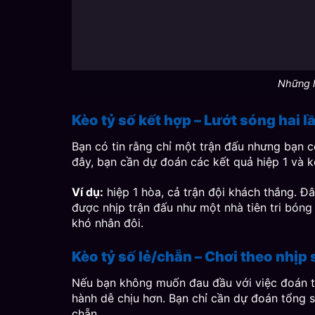
Những l
Kèo tỷ số kết hợp – Lướt sóng hai l
Bạn có tin rằng chỉ một trận đấu nhưng bạn c
đây, bạn cần dự đoán các kết quả hiệp 1 và k
Ví dụ:
hiệp 1 hòa, cả trận đội khách thắng. Đâ
được nhịp trận đấu như một nhà tiên tri bóng 
khó nhân đôi.
Kèo tỷ số lẻ/chẵn – Chơi theo nhịp
Nếu bạn không muốn đau đầu với việc đoán tỉ 
hành dễ chịu hơn. Bạn chỉ cần dự đoán tổng số
chẵn.