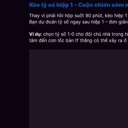
Kèo tỷ số hiệp 1 – Cuộc chiến sớm 
Thay vì phải hồi hộp suốt 90 phút, kèo hiệp 1
Bạn dự đoán tỷ số ngay sau hiệp 1 – đơn giản
Ví dụ:
chọn tỷ số 1-0 cho đội chủ nhà trong 
tâm đến cơn lốc bàn tf thắng có thể xảy ra ở 