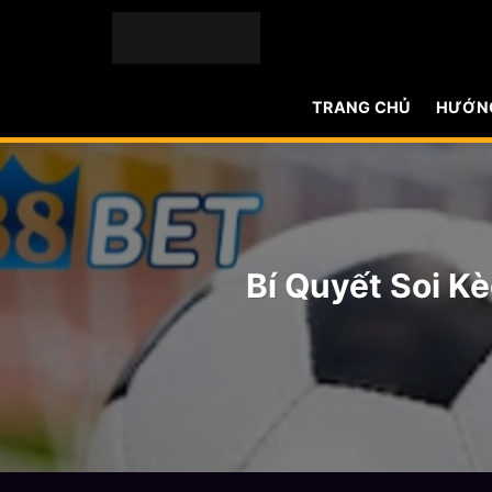
Chuyển
đến
nội
dung
TRANG CHỦ
HƯỚN
Bí Quyết Soi K