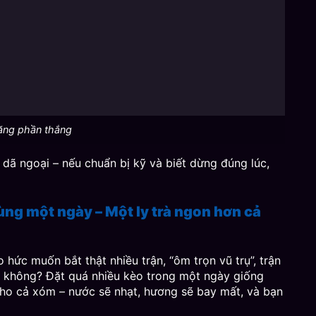
ăng phần thắng
dã ngoại – nếu chuẩn bị kỹ và biết dừng đúng lúc,
ng một ngày – Một ly trà ngon hơn cả
 hức muốn bắt thật nhiều trận, “ôm trọn vũ trụ”, trận
 không? Đặt quá nhiều kèo trong một ngày giống
 cho cả xóm – nước sẽ nhạt, hương sẽ bay mất, và bạn